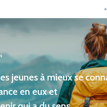
A
N
s jeunes à mieux se conna
ance en eux et
enir qui a du sens