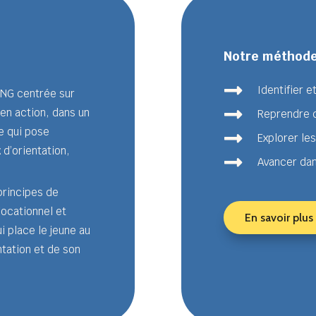
Notre méthode

Identifier 
ING centrée sur

 en action, dans un
Reprendre c
ce qui pose

Explorer le
 d’orientation,

Avancer dan
principes de
ocationnel et
En savoir plus
 place le jeune au
tation et de son